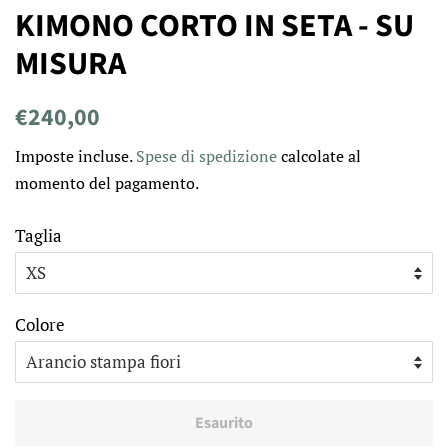
KIMONO CORTO IN SETA - SU
MISURA
Prezzo
Prezzo
€240,00
di
scontato
Imposte incluse.
Spese di spedizione
calcolate al
listino
momento del pagamento.
Taglia
Colore
Esaurito