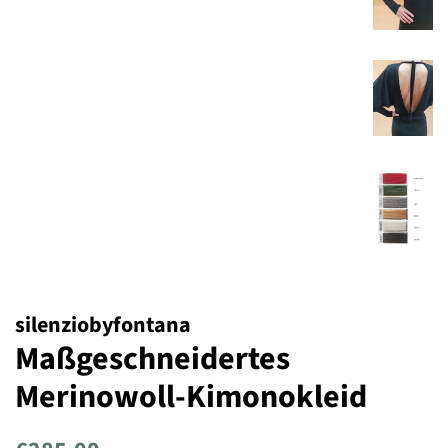
silenziobyfontana
Maßgeschneidertes
Merinowoll-Kimonokleid
Prezzo
Prezzo