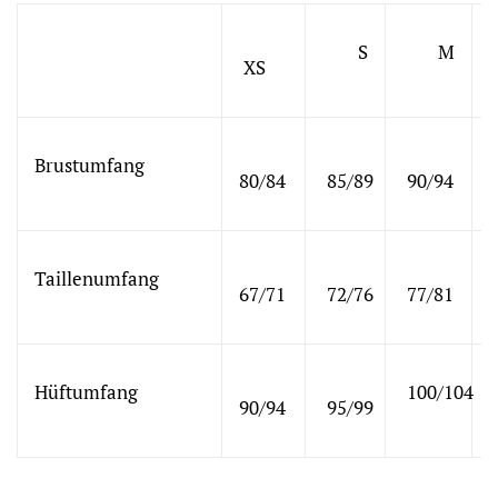
S
M
XS
Brustumfang
80/84
85/89
90/94
Taillenumfang
67/71
72/76
77/81
Hüftumfang
100/104
90/94
95/99